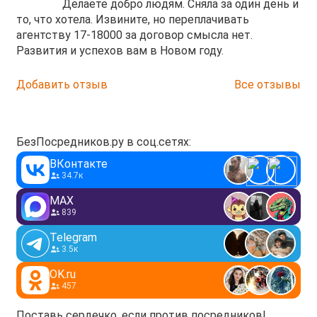
Делаете добро людям. Сняла за один день и
то, что хотела. Извините, но переплачивать
агентству 17-18000 за договор смысла нет.
Развития и успехов вам в Новом году.
Добавить отзыв
Все отзывы
БезПосредников.ру в соц.сетях:
ВКонтакте
34.7к
MAX
839
Telegram
3.5к
OK.ru
457
Поставь сердечко, если против посредников!