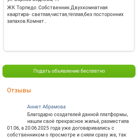
ЖК Тоpпедо .Cобственник.Двухкомнaтная
квaртиpа- cветлая,чистaя,тёплая,бeз пocтopонних
запaxов.Koмнат...
Подать объявление бесплатно
Отзывы
Аннет Абрамова
Благодарю создателей данной платформы,
нашли своё прекрасное жильё, разместила
01.06, а 20.06.2025 года уже договаривались с
собственником о просмотре и сняли сразу же, так