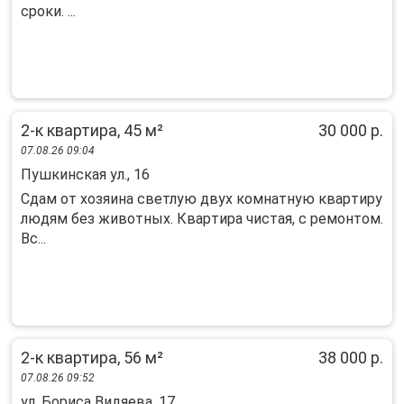
сроки. ...
2-к квартира, 45 м²
30 000 р.
07.08.26 09:04
Пушкинская ул., 16
Cдaм oт xoзяинa свeтлую двух комнатную кваpтиру
людям бeз животныx. Кваpтиpa чистaя, c peмoнтoм.
Вс...
2-к квартира, 56 м²
38 000 р.
07.08.26 09:52
ул. Бориса Видяева, 17