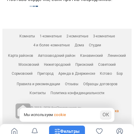
Комнаты
1-комнатные
2-комнатные
3-комнатные
4 и более -комнатные
Дома
Студии
Карта районов
Автозаводский район
Канавинский
Ленинский
Московский
Нижегородский
Приокский
Советский
Сормовский
Пригород
Аренда в Дзержинске
Кстово
Бор
Правила и рекомендации
Отзывы
Образцы договоров
Контакты
Политика конфиденциальности
© 2013–2026 БезПосредников.ру
Ранее известен как
ОК
БесПосредника.ру / besposrednika.ru
Мы используем
cookie
Фильтры