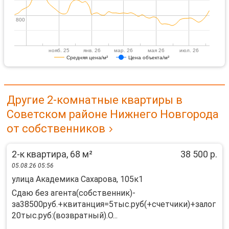
800
800
нояб. 25
янв. 26
мар. 26
мая 26
июл. 26
Средняя цена/м²
Цена объекта/м²
Другие 2-комнатные квартиры в
Советском районе Нижнего Новгорода
от собственников
2-к квартира, 68 м²
38 500 р.
05.08.26 05:56
улица Академика Сахарова, 105к1
Сдаю без агента(собственник)-
за38500руб.+квитанция=5тыс.руб(+счетчики)+залог
20тыс.руб:(возвратный).О...