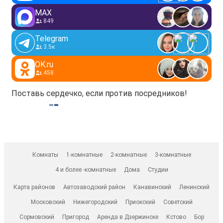
MAX
849
Telegram
3.5к
OK.ru
458
Поставь сердечко, если против посредников!
Комнаты
1-комнатные
2-комнатные
3-комнатные
4 и более -комнатные
Дома
Студии
Карта районов
Автозаводский район
Канавинский
Ленинский
Московский
Нижегородский
Приокский
Советский
Сормовский
Пригород
Аренда в Дзержинске
Кстово
Бор