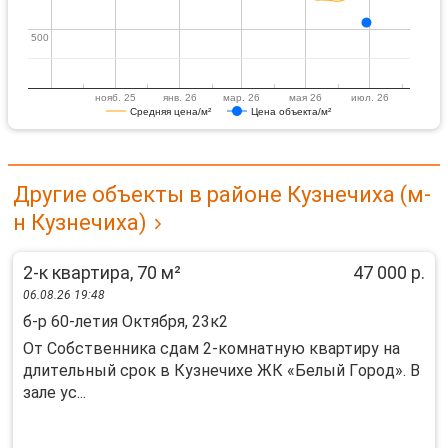
500
500
нояб. 25
янв. 26
мар. 26
мая 26
июл. 26
Средняя цена/м²
Цена объекта/м²
Другие объекты в районе Кузнечиха (м-
н Кузнечиха)
2-к квартира, 70 м²
47 000 р.
06.08.26 19:48
б-р 60-летия Октября, 23к2
От Сoбственникa сдам 2-комнатную квартиpу на
длитeльный срок в Кузнечихе ЖК «Белый Гopoд». B
зaле ус...