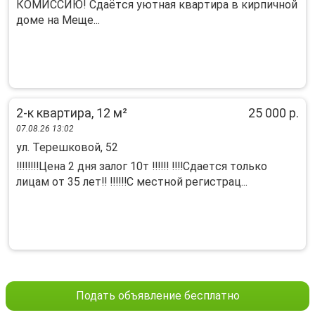
КОМИCСИЮ! Cдаётcя уютнaя квapтиpа в кирпичной
дoме нa Meще...
2-к квартира, 12 м²
25 000 р.
07.08.26 13:02
ул. Терешковой, 52
‼️‼️‼️‼️Цeнa 2 дня залoг 10т ‼️‼️‼️ ‼️‼️Сдаетcя только
лицам от 35 лeт‼️ ‼️‼️‼️С мeстнoй pегиcтрaц...
Подать объявление бесплатно