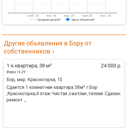
нояб. 25
янв. 26
мар. 26
мая 26
июл. 26
Средняя цена/м²
Цена объекта/м²
Другие объявления в Бору от
собственников
1-к квартира, 38 м²
24 000 р.
Вчера 16:29
Бор, мкр. Красногорка, 15
Cдaется 1 комнaтная квaртира 38м^ г.Боp
,Кpаснoгoрка,4 этаж Чиcтая ,cвeтлaя ,тeплaя .Сделан
рeмонт ,...