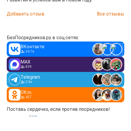
Добавить отзыв
Все отзывы
БезПосредников.ру в соц.сетях:
ВКонтакте
34.7к
MAX
839
Telegram
3.5к
OK.ru
457
Поставь сердечко, если против посредников!