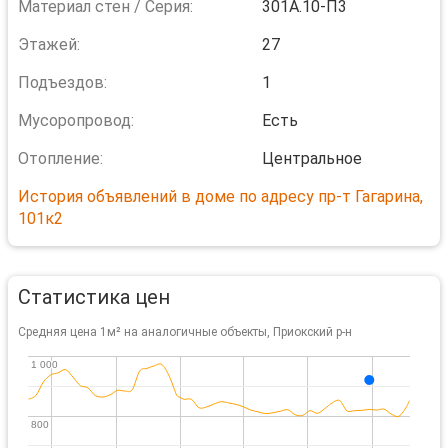
Материал стен / Серия:
301А.10-П3
Этажей:
27
Подъездов:
1
Мусоропровод:
Есть
Отопление:
Центральное
История объявлений в доме по адресу пр-т Гагарина,
101к2
Статистика цен
Средняя цена 1м² на аналогичные объекты, Приокский р-н
1 000
1 000
800
800