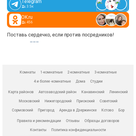
Telegram
3.5к
OK.ru
456
Поставь сердечко, если против посредников!
Комнаты
1-комнатные
2-комнатные
3-комнатные
4 и более -комнатные
Дома
Студии
Карта районов
Автозаводский район
Канавинский
Ленинский
Московский
Нижегородский
Приокский
Советский
Сормовский
Пригород
Аренда в Дзержинске
Кстово
Бор
Правила и рекомендации
Отзывы
Образцы договоров
Контакты
Политика конфиденциальности