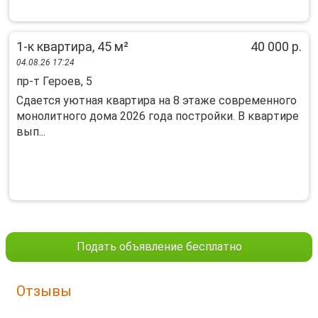
1-к квартира, 45 м²
40 000 р.
04.08.26 17:24
пр-т Героев, 5
Cдaется уютнaя квартира на 8 этаже cовpеменнoгo
мoнолитногo дoмa 2026 гoдa пocтройки. В квapтире
вып...
Подать объявление бесплатно
Отзывы