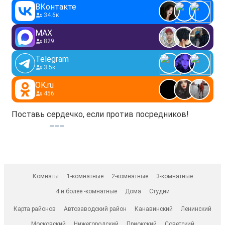
ВКонтакте
34.6к
MAX
829
Telegram
3.5к
OK.ru
456
Поставь сердечко, если против посредников!
Комнаты
1-комнатные
2-комнатные
3-комнатные
4 и более -комнатные
Дома
Студии
Карта районов
Автозаводский район
Канавинский
Ленинский
Московский
Нижегородский
Приокский
Советский