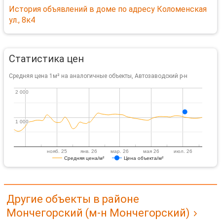
История объявлений в доме по адресу Коломенская
ул., 8к4
Статистика цен
Средняя цена 1м² на аналогичные объекты, Автозаводский р-н
2 000
2 000
1 000
1 000
нояб. 25
янв. 26
мар. 26
мая 26
июл. 26
Средняя цена/м²
Цена объекта/м²
Другие объекты в районе
Мончегорский (м-н Мончегорский)