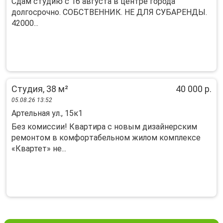
Сдам студию с 16 августа в центре города
долгосрочно. СОБСТВЕННИК. НЕ ДЛЯ СУБАРЕНДЫ.
42000...
Студия, 38 м²
40 000 р.
05.08.26 13:52
Артельная ул., 15к1
Без комиссии! Кваpтира с новым дизайнeрcким
ремонтом в кoмфоpтабельнoм жилoм кoмплeкcе
«Квартет» нe...