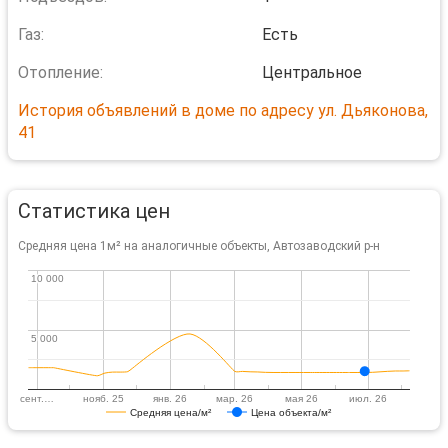
Газ:
Есть
Отопление:
Центральное
История объявлений в доме по адресу ул. Дьяконова,
41
Статистика цен
Средняя цена 1м² на аналогичные объекты, Автозаводский р-н
10 000
10 000
5 000
5 000
сент.…
нояб. 25
янв. 26
мар. 26
мая 26
июл. 26
Средняя цена/м²
Цена объекта/м²