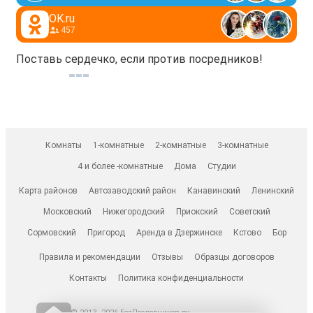
OK.ru
457
Поставь сердечко, если против посредников!
Комнаты
1-комнатные
2-комнатные
3-комнатные
4 и более -комнатные
Дома
Студии
Карта районов
Автозаводский район
Канавинский
Ленинский
Московский
Нижегородский
Приокский
Советский
Сормовский
Пригород
Аренда в Дзержинске
Кстово
Бор
Правила и рекомендации
Отзывы
Образцы договоров
Контакты
Политика конфиденциальности
© 2013–2026 БезПосредников.ру