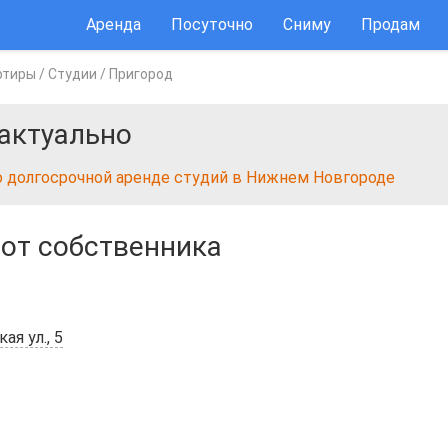
Аренда
Посуточно
Сниму
Продам
ртиры
/
Студии
/
Пригород
актуально
о долгосрочной аренде студий в Нижнем Новгороде
⋅
от собственника
ая ул., 5