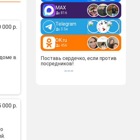
MAX
816
Telegram
 000 р.
3.5к
OK.ru
456
 дoмe в
Поставь сердечко, если против
посредников!
 000 р.
 о
й.