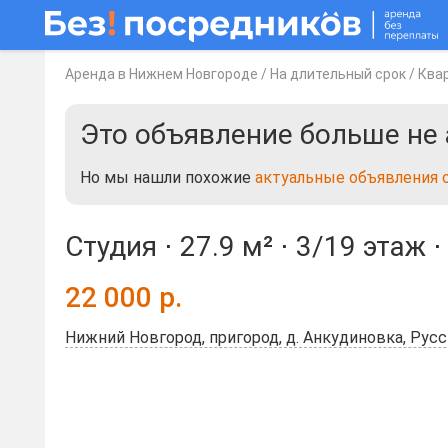
Аренда в Нижнем Новгороде
/
На длительный срок
/
Ква
Это объявление больше не 
Но мы нашли похожие
актуальные объявления 
Студия ⋅
27.9 м²
⋅
3/19 этаж
22 000
р.
Нижний Новгород, пригород, д. Анкудиновка, Русск