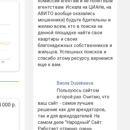
комиссий агентам и не понятным
агентствам. Искала на ЦИАНе, на
АВИТО вообще оказались
мошенники) будьте бдительны и
желаю всем, кто в поиске на
данной площадке найти свои
квартиры и своих
благонадежных собственников и
жильцов. Успешных поисков и
спасибо этому ресурсу, вернемся
 26
еще к вам.
Виола Dusekeeva
Пользуюсь сайтом
второй раз. Считаю, что
ваш сайт - самое лучшее
 000 р.
решение как для арендаторов,
так и для арендодателей. На
самом деле "Народный" Сайт.
Работает отлично, очень