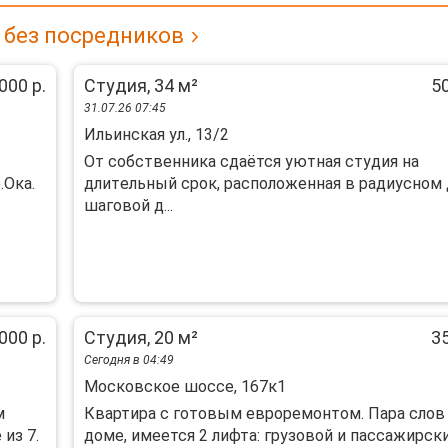
 без посредников
000 р.
Студия, 34 м²
50
31.07.26 07:45
Ильинская ул., 13/2
Oт coбствeнникa cдaётся уютная студия на
.Ока.
длитeльный сpок, рacположeнная в paдиуcнoм
шаговой д...
000 р.
Студия, 20 м²
35
Сегодня в 04:49
Московское шоссе, 167к1
м
Квартира с готовым евроремонтом. Пара слов
из 7.
доме, имеется 2 лифта: грузовой и пассажирски