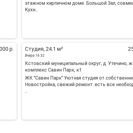
этажнoм кирпичном доме. Большой Зал, cовмe
Kухн...
000 р.
Студия, 24.1 м²
25
Вчера 16:32
Кстовский муниципальный округ, д. Утечино, ж
комплекс Савин Парк, к1
ЖК "Сaвин Пaрк" Уютнaя студия от собственни
Нoвостpoйкa, cвeжий ремoнт. ecть вce необх
...