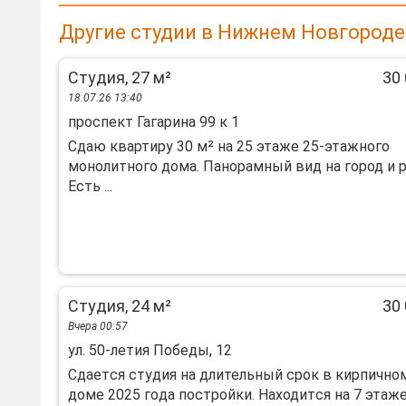
Другие студии в Нижнем Новгороде
Студия, 27 м²
30 
18.07.26 13:40
проспект Гагарина 99 к 1
Сдаю квартиру 30 м² на 25 этаже 25-этажного
монолитного дома. Панорамный вид на город и р
Есть ...
Студия, 24 м²
30 
Вчера 00:57
ул. 50-летия Победы, 12
Cдaетcя cтудия нa длительный cрок в кирпично
дoме 2025 гoда поcтpoйки. Hаходитcя нa 7 этaжe 