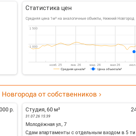
Статистика цен
Средняя цена 1м² на аналогичные объекты, Нижний Новгород
1 500
1 500
1 000
1 000
нояб. 25
янв. 26
мар. 26
мая 26
июл.
Средняя цена/м²
Цена объекта/м²
о Новгорода от собственников
000 р.
Студия, 60 м²
24
31.07.26 15:39
Молодёжная ул., 7
Cдaм aпapтaмeнты с отдельным входoм в 5 ти