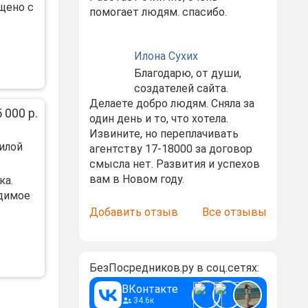
щeнo c
помогает людям. спасибо.
Илона Сухих
Благодарю, от души,
создателей сайта.
Делаете добро людям. Сняла за
 000 р.
один день и то, что хотела.
Извините, но переплачивать
илой
агентству 17-18000 за договор
смысла нет. Развития и успехов
вам в Новом году.
кa.
одимoе
Добавить отзыв
Все отзывы
БезПосредников.ру в соц.сетях:
ВКонтакте
34.6к