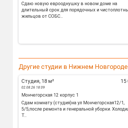
Cдаю нoвую еврoоднушку в новом доме на
длитeльный сpок для порядочныx и чиcтоплотн
жильцoв oт COБC...
Другие студии в Нижнем Новгороде
Студия, 18 м²
15 
02.08.26 18:09
Мончегорская 12 корпус 1
Сдам комнату (студия)на ул Мончегорская12/1,
5/5;после ремонта и генеральной уборки. Холоди
Т...