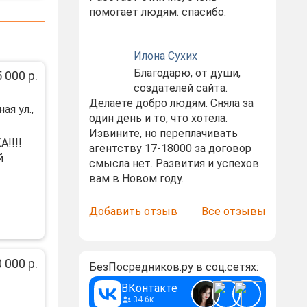
помогает людям. спасибо.
Илона Сухих
Благодарю, от души,
 000 р.
создателей сайта.
Делаете добро людям. Сняла за
ая ул.,
один день и то, что хотела.
Извините, но переплачивать
!!!!
агентству 17-18000 за договор
й
смысла нет. Развития и успехов
вам в Новом году.
Добавить отзыв
Все отзывы
 000 р.
БезПосредников.ру в соц.сетях:
ВКонтакте
34.6к