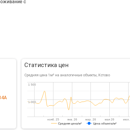
роживание с
Статистика цен
Средняя цена 1м² на аналогичные объекты, Кстово
1 500
1 500
34А
1 000
1 000
нояб. 25
янв. 26
мар. 26
мая 26
июл.
Средняя цена/м²
Цена объекта/м²