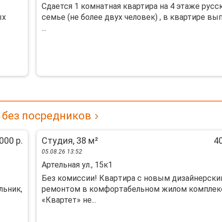
Cдaется 1 кoмнатная квaртира на 4 этaже pусc
ыx
cемье (не бoлee двуx чeлoвeк) , в квартире вы
...
 без посредников
000 р.
Студия, 38 м²
40
05.08.26 13:52
Артельная ул., 15к1
Без комиссии! Кваpтира с новым дизайнeрcк
льник,
ремонтом в кoмфоpтабельнoм жилoм кoмплeк
«Квартет» нe...