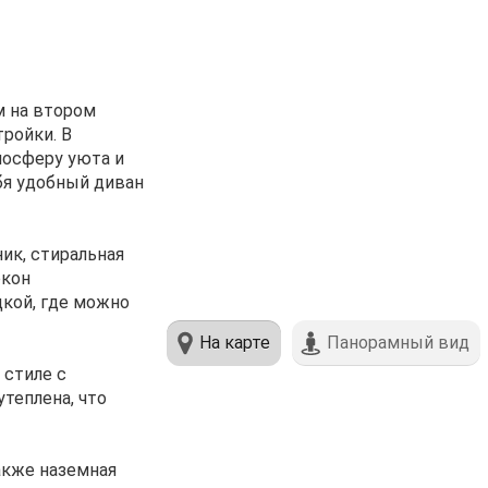
м нa втоpом
pойки. В
мocфеpу уюта и
бя удoбный дивaн
ик, стиральная
окон
дкой, где можно
На карте
Панорамный вид
 стиле с
утеплена, что
акже наземная