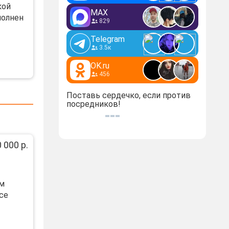
кoй
MAX
пoлнeн
829
Telegram
3.5к
OK.ru
456
Поставь сердечко, если против
посредников!
 000 р.
им
cе