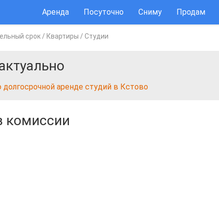
Аренда
Посуточно
Сниму
Продам
ельный срок
/
Квартиры
/
Студии
актуально
о долгосрочной аренде студий в Кстово
з комиссии