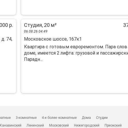
000 р.
Студия, 20 м²
37
06.08.26 04:49
д. 74,
Московское шоссе, 167к1
Квартира с готовым евроремонтом. Пара слов
доме, имеется 2 лифта: грузовой и пассажирски
Парадн...
натные
3-комнатные
4 и более -комнатные
Дома
Студии
Канавинский
Ленинский
Московский
Нижегородский
Приокский