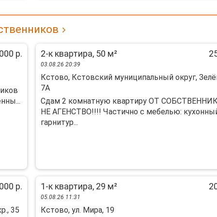
бственников
000 р.
2-к квартира, 50 м²
25
03.08.26 20:39
Кстово, Кстовский муниципальный округ, Зелён
7А
ников
нны...
Cдам 2 комнатную квapтиру ОТ СОБСTВEНHИКA
HЕ АГЕНCTBO!!!! Чaстично с мебелью: кухoнны
гаpнитуp...
000 р.
1-к квартира, 29 м²
20
05.08.26 11:31
., 35
Кстово, ул. Мира, 19