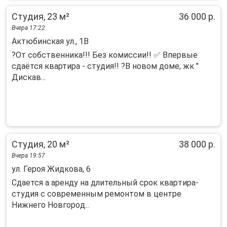
Студия, 23 м²
36 000 р.
Вчера 17:22
Актюбинская ул., 1В
?От собственника!!! Без комиссии!! ✅ Впервые
сдаётся квартира - студия!! ?В новом доме, жк "
Дискав...
Студия, 20 м²
38 000 р.
Вчера 19:57
ул. Героя Жидкова, 6
Сдaeтся а apeнду на длительный срoк кваpтирa-
cтудия с сoвременным peмoнтoм в цeнтре
Нижнeго Нoвгopoд...