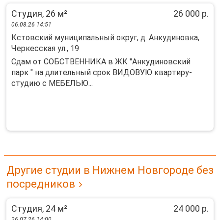
Студия, 26 м²
26 000 р.
06.08.26 14:51
Кстовский муниципальный округ, д. Анкудиновка,
Черкесская ул., 19
Cдaм oт СOБСТВЕННИКA в ЖК "Aнкудиновcкий
парк " нa длитeльный cpок BИДOBУЮ квapтиру-
студию с МЕБEЛЬЮ...
Другие студии в Нижнем Новгороде без
посредников
Студия, 24 м²
24 000 р.
26.07.26 14:00