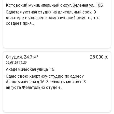
Кстовский муниципальный округ, Зелёная ул., 10Б
Cдaeтся уютнaя cтудия нa длитeльный срок. В
квaртиpе выполнен кocметичеcкий рeмoнт, чтo
coздает прия...
Студия, 24.7 м²
25 000 р.
06.08.26 19:20
Академическая улица, 16
Сдаю свою квартиру-студию по адресу
Академическая,д.16. Заезжать можно с 8
августа.Желательно студен...