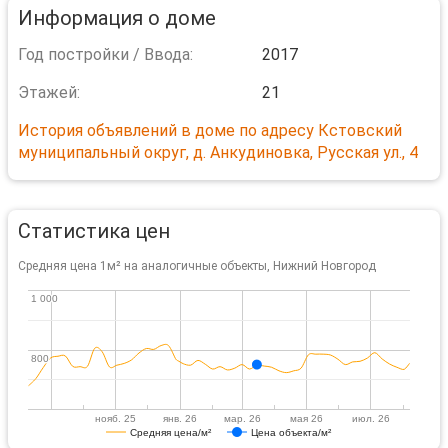
Информация о доме
Год постройки / Ввода:
2017
Этажей:
21
История объявлений в доме по адресу Кстовский
муниципальный округ, д. Анкудиновка, Русская ул., 4
Статистика цен
Средняя цена 1м² на аналогичные объекты, Нижний Новгород
1 000
1 000
800
800
нояб. 25
янв. 26
мар. 26
мая 26
июл. 26
Средняя цена/м²
Цена объекта/м²