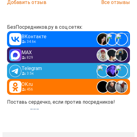
Добавить отзыв
Все отзывы
БезПосредников.ру в соц.сетях:
ВКонтакте
34.6к
MAX
829
Telegram
3.5к
OK.ru
456
Поставь сердечко, если против посредников!