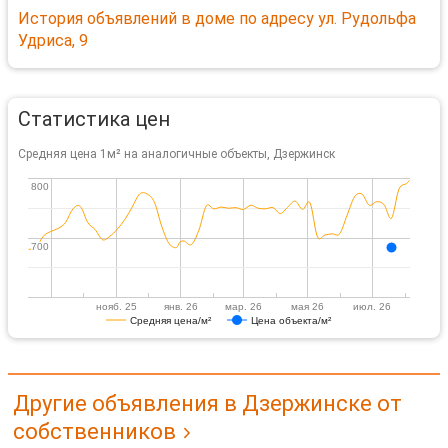
История объявлений в доме по адресу ул. Рудольфа
Удриса, 9
Статистика цен
Средняя цена 1м² на аналогичные объекты, Дзержинск
800
800
700
700
нояб. 25
янв. 26
мар. 26
мая 26
июл. 26
Средняя цена/м²
Цена объекта/м²
Другие объявления в Дзержинске от
собственников