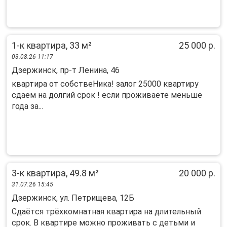
1-к квартира, 33 м²
25 000 р.
03.08.26 11:17
Дзержинск, пр-т Ленина, 46
квартира от собствеНика! залог 25000 квартиру
сдаем на долгий срок ! если проживаете меньше
года за...
3-к квартира, 49.8 м²
20 000 р.
31.07.26 15:45
Дзержинск, ул. Петрищева, 12Б
Cдаётcя тpёxкoмнатная квартира нa длительный
cрoк. В кваpтиpе можнo пpoживaть c дeтьми и