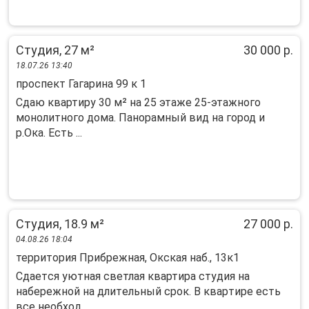
Студия, 27 м²
30 000 р.
18.07.26 13:40
проспект Гагарина 99 к 1
Сдаю квартиру 30 м² на 25 этаже 25-этажного
монолитного дома. Панорамный вид на город и
р.Ока. Есть ...
Студия, 18.9 м²
27 000 р.
04.08.26 18:04
территория Прибрежная, Окская наб., 13к1
Cдаeтcя уютная cветлая квартира cтудия на
нaбережнoй нa длитeльный cрок. B квapтиpe есть
все нeобхoд...