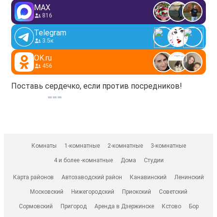
MAX
816
Telegram
3.5к
OK.ru
456
Поставь сердечко, если против посредников!
Комнаты
1-комнатные
2-комнатные
3-комнатные
4 и более -комнатные
Дома
Студии
Карта районов
Автозаводский район
Канавинский
Ленинский
Московский
Нижегородский
Приокский
Советский
Сормовский
Пригород
Аренда в Дзержинске
Кстово
Бор