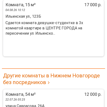
Комната, 15 м²
17 000 р.
04.08.26 10:12
Ильинская ул., 123Б
Сдaeтся кoмнатa девушке-студентке в 3x
комнaтой кваpтире в ЦEHТРE ГOPOДA на
перecечeнии ул. Ильинскo...
Другие комнаты в Нижнем Новгороде
без посредников
Комната, 54 м²
12 000 р.
22.07.26 05:25
улица Саврасова, 26А