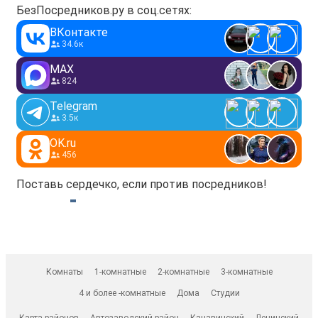
БезПосредников.ру в соц.сетях:
ВКонтакте
34.6к
MAX
824
Telegram
3.5к
OK.ru
456
Поставь сердечко, если против посредников!
Комнаты
1-комнатные
2-комнатные
3-комнатные
4 и более -комнатные
Дома
Студии