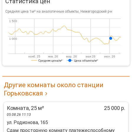
Статистика цен
Средняя цена 1м² на аналогичные объекты, Нижегородский р-н
1 500
1 500
1 000
1 000
нояб. 25
янв. 26
мар. 26
мая 26
июл. 26
Средняя цена/м²
Цена объекта/м²
Другие комнаты около станции
Горьковская
Комната, 25 м²
25 000 р.
05.08.26 11:13
ул. Родионова, 165
Сдам просторную комнату платежеспособному