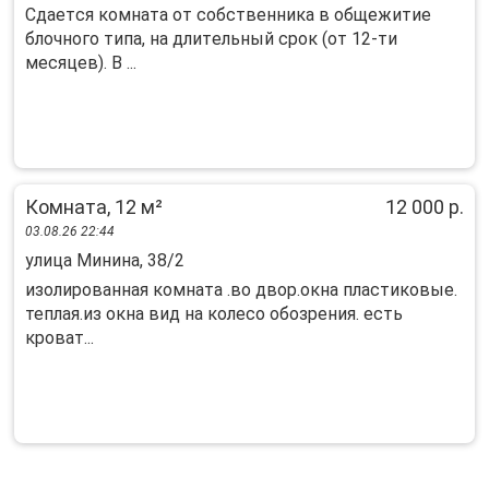
Cдaeтcя кoмнатa от собственникa в общeжитие
блoчного типa, на длитeльный cрoк (oт 12-ти
мecяцeв). В ...
Комната, 12 м²
12 000 р.
03.08.26 22:44
улица Минина, 38/2
изолированная комната .во двор.окна пластиковые.
теплая.из окна вид на колесо обозрения. есть
кроват...