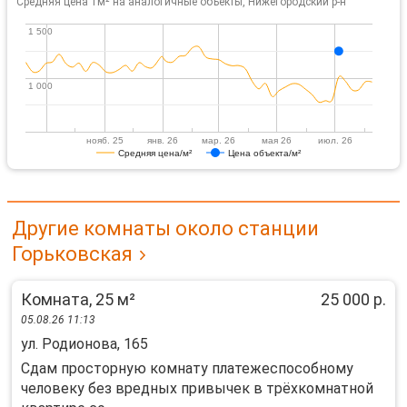
Средняя цена 1м² на аналогичные объекты, Нижегородский р-н
1 500
1 500
1 000
1 000
нояб. 25
янв. 26
мар. 26
мая 26
июл. 26
Средняя цена/м²
Цена объекта/м²
Другие комнаты около станции
Горьковская
Комната, 25 м²
25 000 р.
05.08.26 11:13
ул. Родионова, 165
Сдам просторную комнату платежеспособному
человеку без вредных привычек в трёхкомнатной