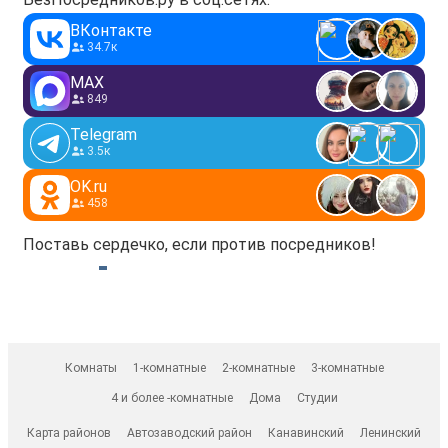
ВКонтакте
34.7к
MAX
849
Telegram
3.5к
OK.ru
458
Поставь сердечко, если против посредников!
Комнаты
1-комнатные
2-комнатные
3-комнатные
4 и более -комнатные
Дома
Студии
Карта районов
Автозаводский район
Канавинский
Ленинский