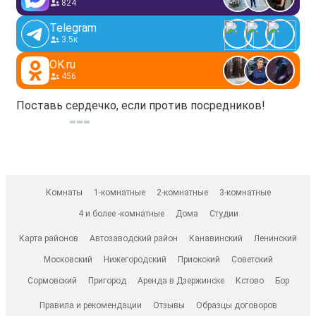
824
Telegram
3.5к
OK.ru
456
Поставь сердечко, если против посредников!
Комнаты
1-комнатные
2-комнатные
3-комнатные
4 и более -комнатные
Дома
Студии
Карта районов
Автозаводский район
Канавинский
Ленинский
Московский
Нижегородский
Приокский
Советский
Сормовский
Пригород
Аренда в Дзержинске
Кстово
Бор
Правила и рекомендации
Отзывы
Образцы договоров