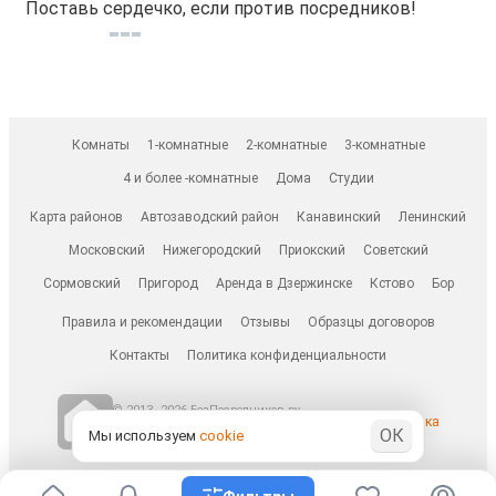
Поставь сердечко, если против посредников!
Комнаты
1-комнатные
2-комнатные
3-комнатные
4 и более -комнатные
Дома
Студии
Карта районов
Автозаводский район
Канавинский
Ленинский
Московский
Нижегородский
Приокский
Советский
Сормовский
Пригород
Аренда в Дзержинске
Кстово
Бор
Правила и рекомендации
Отзывы
Образцы договоров
Контакты
Политика конфиденциальности
© 2013–2026 БезПосредников.ру
Ранее известен как
ОК
БесПосредника.ру / besposrednika.ru
Мы используем
cookie