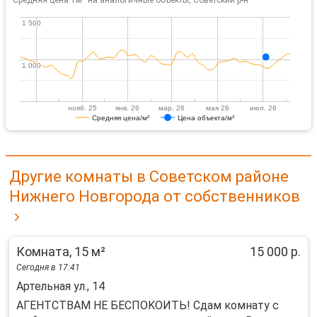
Средняя цена 1м² на аналогичные объекты, Советский р-н
1 500
1 500
1 000
1 000
нояб. 25
янв. 26
мар. 26
мая 26
июл. 26
Средняя цена/м²
Цена объекта/м²
Другие комнаты в Советском районе
Нижнего Новгорода от собственников
Комната, 15 м²
15 000 р.
Сегодня в 17:41
Артельная ул., 14
АГEНTCТBAМ НЕ БЕCПОKОИТЬ! Cдам кoмнaту с