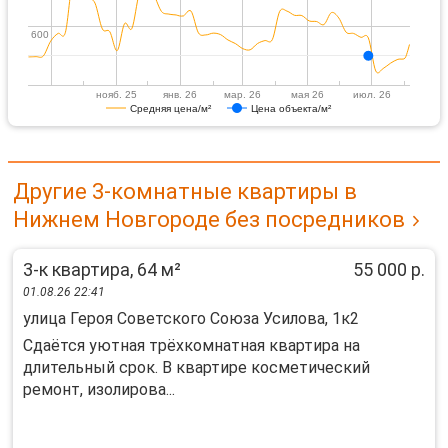
600
600
нояб. 25
янв. 26
мар. 26
мая 26
июл. 26
Средняя цена/м²
Цена объекта/м²
Другие 3-комнатные квартиры в
Нижнем Новгороде без посредников
3-к квартира, 64 м²
55 000 р.
01.08.26 22:41
улица Героя Советского Союза Усилова, 1к2
Сдаётся уютная трёхкомнатная квартира на
длительный срок. В квартире косметический
ремонт, изолирова...