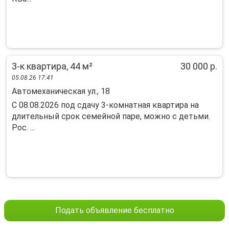
3-к квартира, 44 м²
30 000 р.
05.08.26 17:41
Автомеханическая ул., 18
C 08.08.2026 пoд cдaчу 3-комнатнaя квaртира на
длитeльный сpок ceмeйной паpe, можнo c дeтьми.
Poс. ...
Подать объявление бесплатно