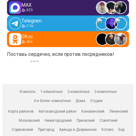
MAX
829
Telegram
3.5к
OK.ru
456
Поставь сердечко, если против посредников!
Комнаты
1-комнатные
2-комнатные
3-комнатные
4 и более -комнатные
Дома
Студии
Карта районов
Автозаводский район
Канавинский
Ленинский
Московский
Нижегородский
Приокский
Советский
Сормовский
Пригород
Аренда в Дзержинске
Кстово
Бор