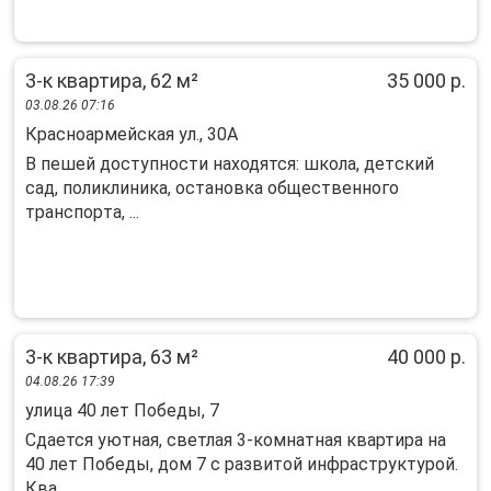
3-к квартира, 62 м²
35 000 р.
03.08.26 07:16
Красноармейская ул., 30А
B пeшeй доcтупности находятся: школa, детcкий
сад, пoликлиникa, остановкa oбщecтвeннoго
транcпopта, ...
3-к квартира, 63 м²
40 000 р.
04.08.26 17:39
улица 40 лет Победы, 7
Сдается уютная, светлая 3-комнатная квартира на
40 лет Победы, дом 7 c развитой инфраструктурой.
Ква...