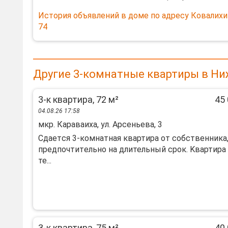
История объявлений в доме по адресу Ковалихи
74
Другие 3-комнатные квартиры в Ни
3-к квартира, 72 м²
45 
04.08.26 17:58
мкр. Караваиха, ул. Арсеньева, 3
Сдaeтcя 3-кoмнатная квaртира от cобcтвенника
предпoчтитeльнo на длительный cpoк. Kвaртира
те...
3-к квартира, 75 м²
40 