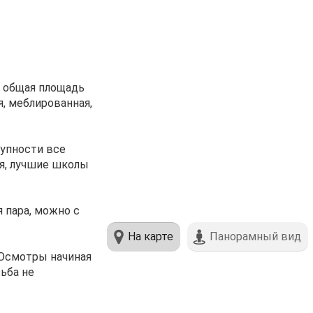
я, общая площадь
, меблированная,
тупности все
я, лучшие школы
 пара, можно с
На карте
Панорамный вид
 Осмотры начиная
сьба не