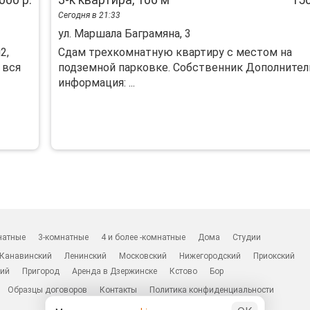
Сегодня в 21:33
ул. Маршала Баграмяна, 3
2,
Сдам трехкомнатную квартиру с местом на
 вся
подземной парковке. Собственник Дополнител
информация: ...
натные
3-комнатные
4 и более -комнатные
Дома
Студии
Канавинский
Ленинский
Московский
Нижегородский
Приокский
ий
Пригород
Аренда в Дзержинске
Кстово
Бор
Образцы договоров
Контакты
Политика конфиденциальности