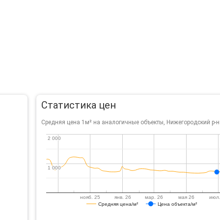
Статистика цен
Средняя цена 1м² на аналогичные объекты, Нижегородский р-н
2 000
2 000
1 000
1 000
нояб. 25
янв. 26
мар. 26
мая 26
июл.
Средняя цена/м²
Цена объекта/м²