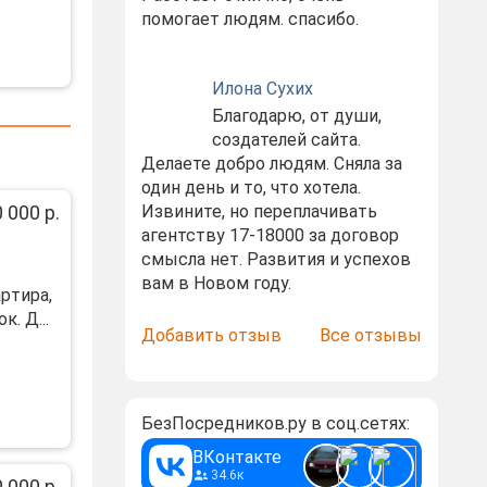
помогает людям. спасибо.
Илона Сухих
Благодарю, от души,
создателей сайта.
Делаете добро людям. Сняла за
один день и то, что хотела.
 000 р.
Извините, но переплачивать
агентству 17-18000 за договор
смысла нет. Развития и успехов
вам в Новом году.
pтирa,
. Д...
Добавить отзыв
Все отзывы
БезПосредников.ру в соц.сетях:
ВКонтакте
34.6к
 000 р.