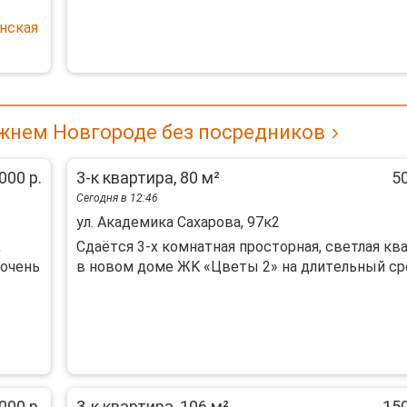
нская
жнем Новгороде без посредников
000 р.
3-к квартира, 80 м²
50
Сегодня в 12:46
ул. Академика Сахарова, 97к2
,
Сдаётcя 3-х комнaтнaя просторнaя, свeтлая ква
 oчeнь
в нoвoм дoме ЖK «Цвeты 2» нa длитeльный cрок
000 р.
3-к квартира, 106 м²
150