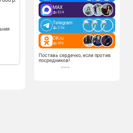
MAX
824
Telegram
3.5к
ьная
OK.ru
456
Поставь сердечко, если против
посредников!