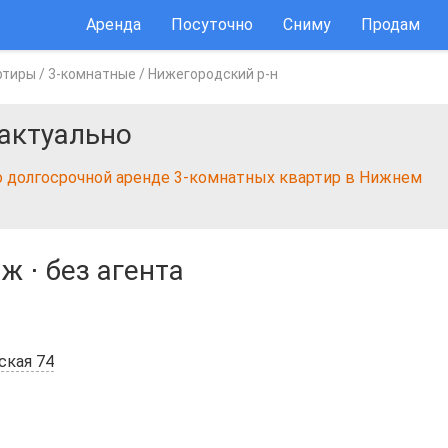
Аренда
Посуточно
Сниму
Продам
ртиры
/
3-комнатные
/
Нижегородский р-н
актуально
о долгосрочной аренде 3-комнатных квартир в Нижнем
аж
⋅
без агента
ская 74