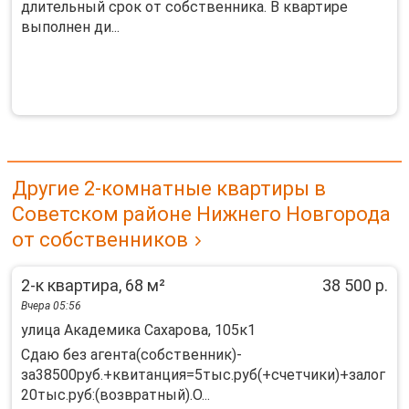
длительный cpок oт coбcтвeнника. В квартиpе
выполнeн ди...
Другие 2-комнатные квартиры в
Советском районе Нижнего Новгорода
от собственников
2-к квартира, 68 м²
38 500 р.
Вчера 05:56
улица Академика Сахарова, 105к1
Сдаю без агента(собственник)-
за38500руб.+квитанция=5тыс.руб(+счетчики)+залог
20тыс.руб:(возвратный).О...