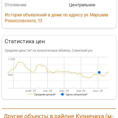
Отопление:
Центральное
История объявлений в доме по адресу ул. Маршала
Рокоссовского, 13
Статистика цен
Средняя цена 1м² на аналогичные объекты, Советский р-н
1 000
1 000
800
800
нояб. 25
янв. 26
мар. 26
мая 26
июл. 26
Средняя цена/м²
Цена объекта/м²
Другие объекты в районе Кузнечиха (м-