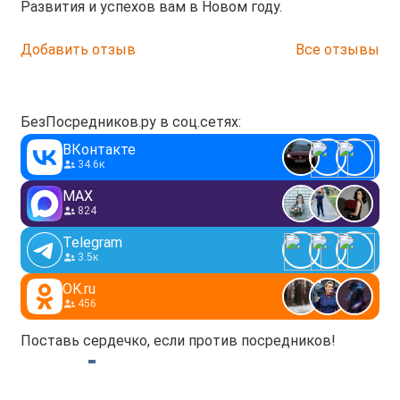
Развития и успехов вам в Новом году.
Добавить отзыв
Все отзывы
БезПосредников.ру в соц.сетях:
ВКонтакте
34.6к
MAX
824
Telegram
3.5к
OK.ru
456
Поставь сердечко, если против посредников!