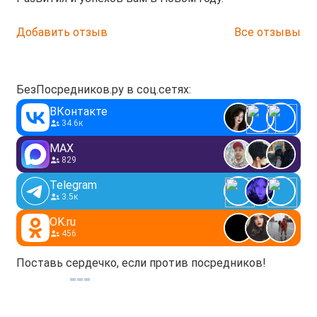
Добавить отзыв
Все отзывы
БезПосредников.ру в соц.сетях:
ВКонтакте
34.6к
MAX
829
Telegram
3.5к
OK.ru
456
Поставь сердечко, если против посредников!