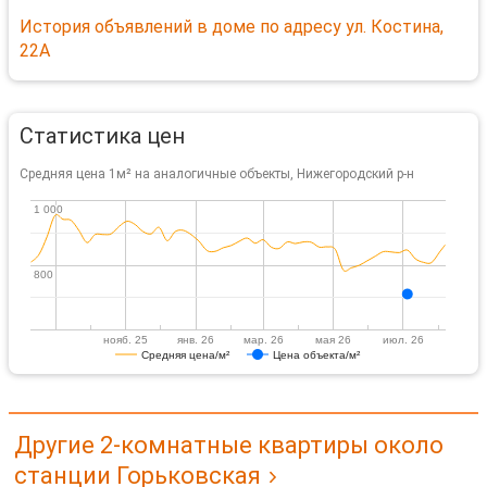
История объявлений в доме по адресу ул. Костина,
22А
Статистика цен
Средняя цена 1м² на аналогичные объекты, Нижегородский р-н
1 000
1 000
800
800
нояб. 25
янв. 26
мар. 26
мая 26
июл. 26
Средняя цена/м²
Цена объекта/м²
Другие 2-комнатные квартиры около
станции Горьковская