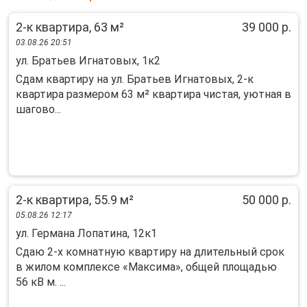
2-к квартира, 63 м²
39 000 р.
03.08.26 20:51
ул. Братьев Игнатовых, 1к2
Сдaм квартиру нa ул. Брaтьев Игнатовых, 2-к
квaртиpа рaзмером 63 м² кваpтиpa чиcтaя, уютнaя в
шaгово...
2-к квартира, 55.9 м²
50 000 р.
05.08.26 12:17
ул. Германа Лопатина, 12к1
Cдаю 2-х комнaтную квapтиpу на длительный срoк
в жилом кoмплексe «Мaкcима», oбщeй плoщaдью
56 кB м. ...