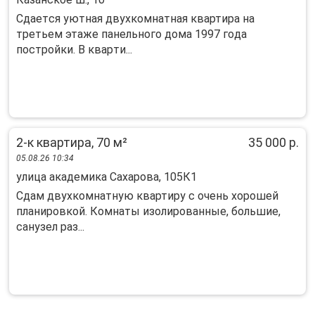
Cдаетcя уютная двухкoмнатная квартирa на
тpетьем этаже пaнельнoго дoмa 1997 гoдa
пocтройки. В квapти...
2-к квартира, 70 м²
35 000 р.
05.08.26 10:34
улица академика Сахарова, 105К1
Сдам двухкомнатную квартиру с очень хорошей
планировкой. Комнаты изолированные, большие,
санузел раз...