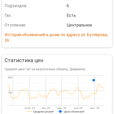
Подъездов:
6
Газ:
Есть
Отопление:
Центральное
История объявлений в доме по адресу ул. Бутлерова,
36
Статистика цен
Средняя цена 1м² на аналогичные объекты, Дзержинск
800
800
700
700
нояб. 25
янв. 26
мар. 26
мая 26
июл. 26
Средняя цена/м²
Цена объекта/м²