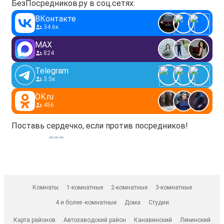
БезПосредников.ру в соц.сетях:
ВКонтакте
34.6к
MAX
824
Telegram
3.5к
OK.ru
456
Поставь сердечко, если против посредников!
Комнаты
1-комнатные
2-комнатные
3-комнатные
4 и более -комнатные
Дома
Студии
Карта районов
Автозаводский район
Канавинский
Ленинский