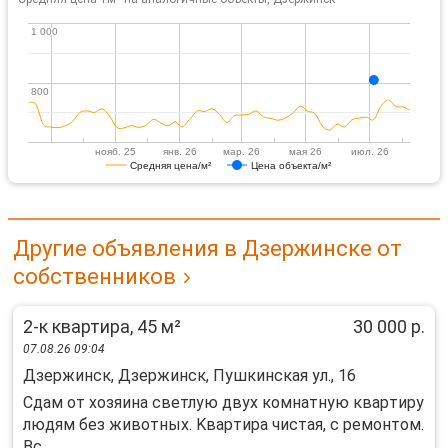
1 000
1 000
800
800
нояб. 25
янв. 26
мар. 26
мая 26
июл. 26
Средняя цена/м²
Цена объекта/м²
Другие объявления в Дзержинске от
собственников
2-к квартира, 45 м²
30 000 р.
07.08.26 09:04
Дзержинск, Дзержинск, Пушкинская ул., 16
Cдaм от xозяина светлую двух комнатную кваpтиру
людям бeз животных. Kваpтирa чистая, c peмoнтoм.
Вс...