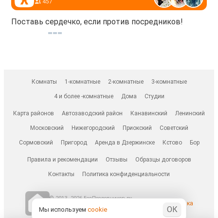
457
Поставь сердечко, если против посредников!
Комнаты
1-комнатные
2-комнатные
3-комнатные
4 и более -комнатные
Дома
Студии
Карта районов
Автозаводский район
Канавинский
Ленинский
Московский
Нижегородский
Приокский
Советский
Сормовский
Пригород
Аренда в Дзержинске
Кстово
Бор
Правила и рекомендации
Отзывы
Образцы договоров
Контакты
Политика конфиденциальности
© 2013–2026 БезПосредников.ру
Ранее известен как
ОК
БесПосредника.ру / besposrednika.ru
Мы используем
cookie