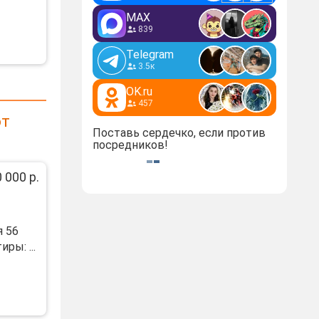
MAX
839
Telegram
3.5к
OK.ru
457
от
Поставь сердечко, если против
посредников!
 000 р.
я 56
ры: ...