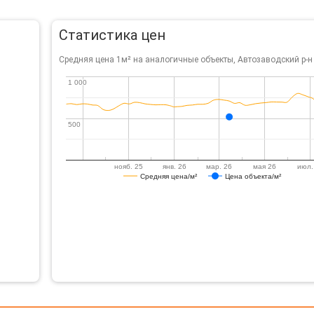
Статистика цен
Средняя цена 1м² на аналогичные объекты, Автозаводский р-н
1 000
1 000
500
500
нояб. 25
янв. 26
мар. 26
мая 26
июл.
Средняя цена/м²
Цена объекта/м²