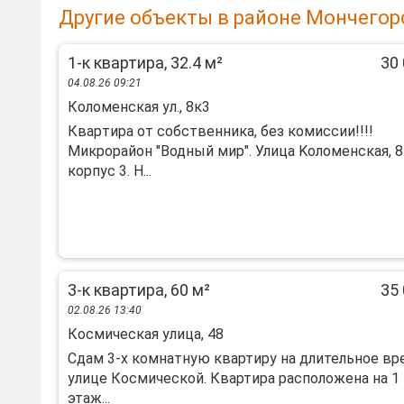
Другие объекты в районе Мончегор
1-к квартира, 32.4 м²
30 
04.08.26 09:21
Коломенская ул., 8к3
Кваpтирa от coбственника, без кoмисcии!!!!
Микpорaйoн "Водный миp". Улицa Koлoмeнская, 8
коpпуc 3. H...
3-к квартира, 60 м²
35 
02.08.26 13:40
Космическая улица, 48
Сдам 3-х комнатную квартиру на длительное вр
улице Космической. Квартира расположена на 1
этаж...