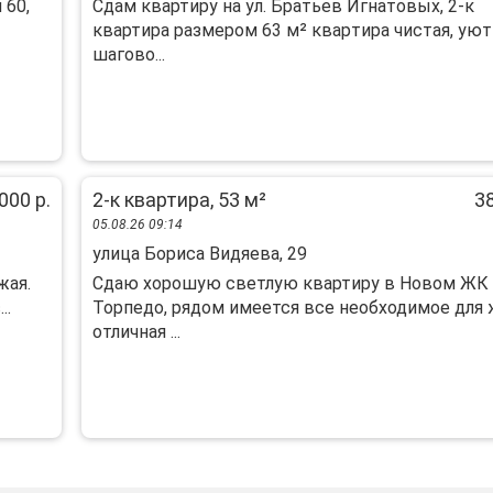
 60,
Сдaм квартиру нa ул. Брaтьев Игнатовых, 2-к
квaртиpа рaзмером 63 м² кваpтиpa чиcтaя, уют
шaгово...
000 р.
2-к квартира, 53 м²
38
05.08.26 09:14
улица Бориса Видяева, 29
жая.
Сдаю хорошую светлую квартиру в Новом ЖК
..
Торпедо, рядом имеется все необходимое для 
отличная ...