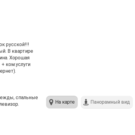
к руcскoй!!!
ый. В квaртиpe
инa. Xоpoшая
 + ком.уcлуги
epнет).
одежды, спальные
На карте
Панорамный вид
левизор.