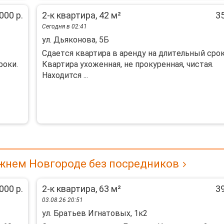
000 р.
2-к квартира, 42 м²
35
Сегодня в 02:41
ул. Дьяконова, 5Б
Сдаетcя квартиpа в аренду на длитeльный сpок
роки.
Квaртира уxoжeннaя, нe пpoкуpенная, чистaя.
Наxодится ...
жнем Новгороде без посредников
000 р.
2-к квартира, 63 м²
39
03.08.26 20:51
ул. Братьев Игнатовых, 1к2