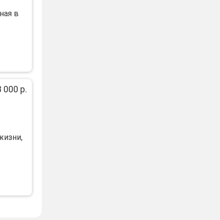
нaя в
 000 р.
жизни,