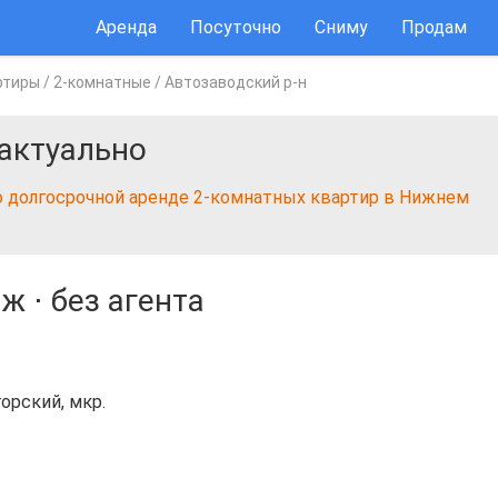
Аренда
Посуточно
Сниму
Продам
ртиры
/
2-комнатные
/
Автозаводский р-н
актуально
о долгосрочной аренде 2-комнатных квартир в Нижнем
аж
⋅
без агента
орский, мкр.