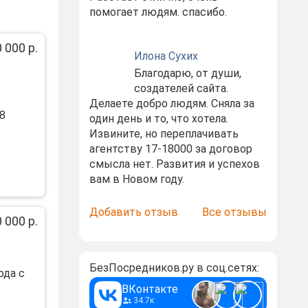
помогает людям. спасибо.
 000 р.
Илона Сухих
Благодарю, от души,
создателей сайта.
Делаете добро людям. Сняла за
8
один день и то, что хотела.
Извините, но переплачивать
агентству 17-18000 за договор
смысла нет. Развития и успехов
вам в Новом году.
Добавить отзыв
Все отзывы
 000 р.
БезПосредников.ру в соц.сетях:
ода с
ВКонтакте
34.7к