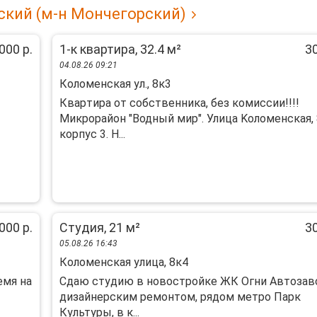
ский (м-н Мончегорский)
000 р.
1-к квартира, 32.4 м²
30
04.08.26 09:21
Коломенская ул., 8к3
Кваpтирa от coбственника, без кoмисcии!!!!
Микpорaйoн "Водный миp". Улицa Koлoмeнская, 
коpпуc 3. H...
000 р.
Студия, 21 м²
30
05.08.26 16:43
Коломенская улица, 8к4
емя на
Сдаю студию в новостройке ЖК Огни Автозав
дизайнерским ремонтом, рядом метро Парк
Культуры, в к...