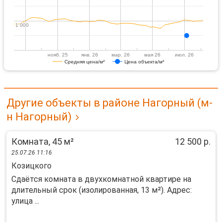
1 000
1 000
нояб. 25
янв. 26
мар. 26
мая 26
июл. 26
Средняя цена/м²
Цена объекта/м²
Другие объекты в районе Нагорный (м-
н Нагорный)
Комната, 45 м²
12 500 р.
25.07.26 11:16
Козицкого
Сдаётся комната в двухкомнатной квартире на
длительный срок (изолированная, 13 м²). Адрес:
улица ...