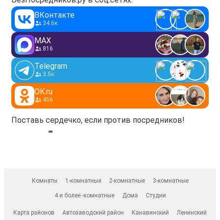
ВКонтакте
34.6к
MAX
816
Telegram
3.5к
OK.ru
456
Поставь сердечко, если против посредников!
Комнаты
1-комнатные
2-комнатные
3-комнатные
4 и более -комнатные
Дома
Студии
Карта районов
Автозаводский район
Канавинский
Ленинский