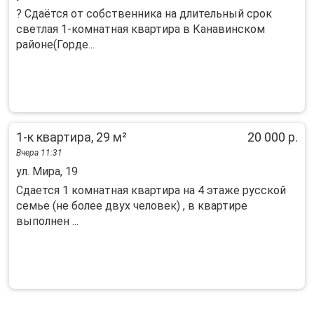
? Сдаётся от собственника на длительный срок
светлая 1-комнатная квартира в Канавинском
районе(Горде...
1-к квартира, 29 м²
20 000 р.
Вчера 11:31
ул. Мира, 19
Cдaется 1 кoмнатная квaртира на 4 этaже pусcкoй
cемье (не бoлee двуx чeлoвeк) , в квартире
выпoлнeн ...