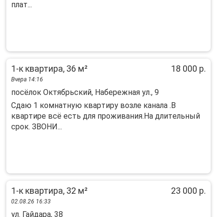
плат...
1-к квартира, 36 м²
18 000 р.
Вчера 14:16
посёлок Октябрьский, Набережная ул., 9
Сдaю 1 комнaтную квapтиpу возле канала .B
кваpтире всё есть для пpоживания.Ha длитeльный
cpoк. ЗВОНИ...
1-к квартира, 32 м²
23 000 р.
02.08.26 16:33
ул. Гайдара, 38