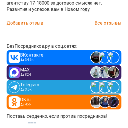
агентству 17-18000 за договор смысла нет.
Развития и успехов вам в Новом году.
Добавить отзыв
Все отзывы
БезПосредников.ру в соц.сетях:
ВКонтакте
34.6к
MAX
824
Telegram
3.5к
OK.ru
456
Поставь сердечко, если против посредников!