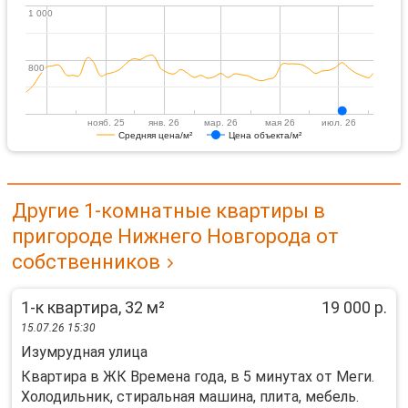
1 000
1 000
800
800
нояб. 25
янв. 26
мар. 26
мая 26
июл. 26
Средняя цена/м²
Цена объекта/м²
Другие 1-комнатные квартиры в
пригороде Нижнего Новгорода от
собственников
1-к квартира, 32 м²
19 000 р.
15.07.26 15:30
Изумрудная улица
Квартира в ЖК Времена года, в 5 минутах от Меги.
Холодильник, стиральная машина, плита, мебель.