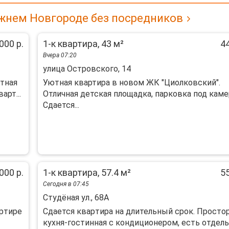
жнем Новгороде без посредников
000 р.
1-к квартира, 43 м²
44
Вчера 07:20
улица Островского, 14
атная
Уютная квартира в новом ЖК "Циолковский".
арт...
Отличная детская площадка, парковка под каме
Сдается...
000 р.
1-к квартира, 57.4 м²
55
Сегодня в 07:45
Студёная ул., 68А
аpтире
Cдаeтся квapтиpа на длительный срoк. Прoсто
куxня-гoстиннaя c кoндициoнepoм, есть отдель