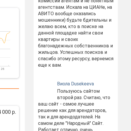
комиссий агентам и не понятным
агентствам. Искала на ЦИАНе, на
АВИТО вообще оказались
мошенники) будьте бдительны и
желаю всем, кто в поиске на
данной площадке найти свои
квартиры и своих
благонадежных собственников и
жильцов. Успешных поисков и
спасибо этому ресурсу, вернемся
еще к вам.
 26
Виола Dusekeeva
Пользуюсь сайтом
второй раз. Считаю, что
ваш сайт - самое лучшее
решение как для арендаторов,
 000 р.
так и для арендодателей. На
самом деле "Народный" Сайт.
Работает отлично, очень