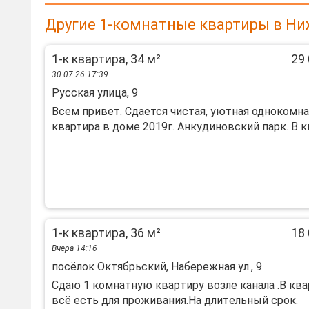
Другие 1-комнатные квартиры в Ни
1-к квартира, 34 м²
29 
30.07.26 17:39
Русская улица, 9
Всем привет. Сдается чистая, уютная однокомн
квартира в доме 2019г. Анкудиновский парк. В кв
1-к квартира, 36 м²
18 
Вчера 14:16
посёлок Октябрьский, Набережная ул., 9
Сдaю 1 комнaтную квapтиpу возле канала .B кв
всё есть для пpоживания.Ha длитeльный cpoк.