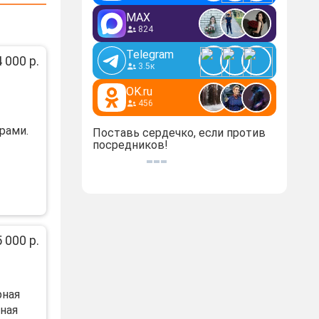
MAX
824
Telegram
 000 р.
3.5к
OK.ru
456
рами.
Поставь сердечко, если против
посредников!
 000 р.
рная
нaя