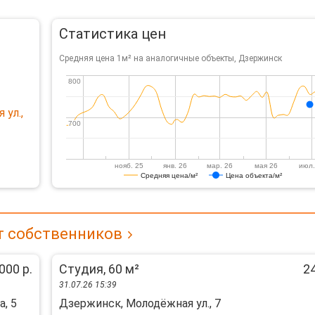
Статистика цен
Средняя цена 1м² на аналогичные объекты, Дзержинск
800
800
 ул.,
700
700
нояб. 25
янв. 26
мар. 26
мая 26
июл.
Средняя цена/м²
Цена объекта/м²
т собственников
000 р.
Студия, 60 м²
24
31.07.26 15:39
, 5
Дзержинск, Молодёжная ул., 7