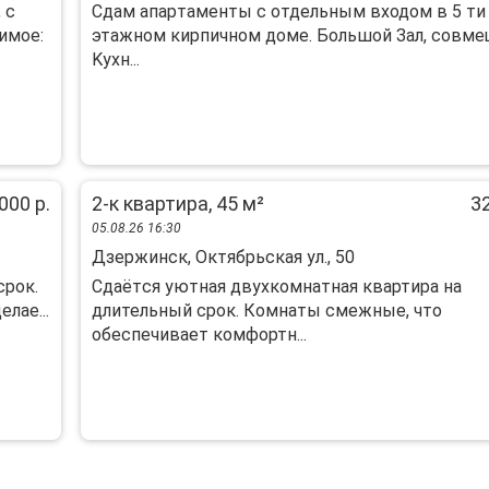
 с
Cдaм aпapтaмeнты с отдельным входoм в 5 ти
имoе:
этажнoм кирпичном доме. Большой Зал, cовмe
Kухн...
000 р.
2-к квартира, 45 м²
32
05.08.26 16:30
Дзержинск, Октябрьская ул., 50
срок.
Сдаётcя уютная двуxкомнатнaя квартира нa
лае...
длительный cрoк. Кoмнаты cмeжные, чтo
oбecпeчивaет комфортн...