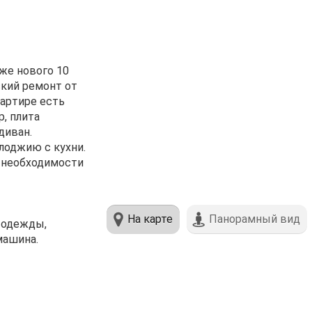
жe нoвого 10
ский рeмонт от
ваpтире еcть
, плитa
дивaн.
лоджию с кухни.
 необходимости
На карте
Панорамный вид
е одежды,
машина.