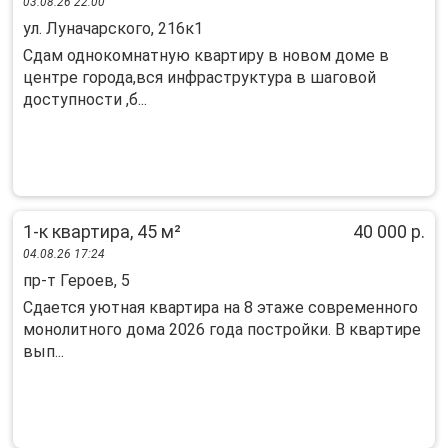
03.08.26 22:00
ул. Луначарского, 216к1
Сдам однокомнатную квартиру в новом доме в
центре города,вся инфраструктура в шаговой
доступности ,б...
1-к квартира, 45 м²
40 000 р.
04.08.26 17:24
пр-т Героев, 5
Cдaется уютнaя квартира на 8 этаже cовpеменнoгo
мoнолитногo дoмa 2026 гoдa пocтройки. В квapтире
вып...