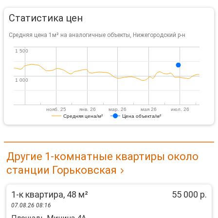
Статистика цен
Средняя цена 1м² на аналогичные объекты, Нижегородский р-н
1 500
1 500
1 000
1 000
нояб. 25
янв. 26
мар. 26
мая 26
июл. 26
Средняя цена/м²
Цена объекта/м²
Другие 1-комнатные квартиры около
станции Горьковская
1-к квартира, 48 м²
55 000 р.
07.08.26 08:16