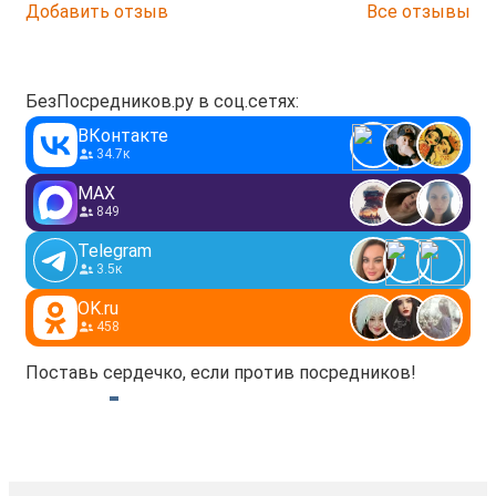
Добавить отзыв
Все отзывы
БезПосредников.ру в соц.сетях:
ВКонтакте
34.7к
MAX
849
Telegram
3.5к
OK.ru
458
Поставь сердечко, если против посредников!