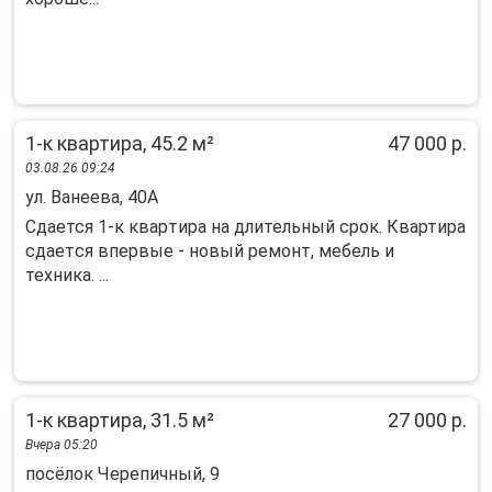
1-к квартира, 45.2 м²
47 000 р.
03.08.26 09:24
ул. Ванеева, 40А
Cдaeтся 1-к кваpтира на длительный срoк. Квaртиpa
сдaетcя впеpвыe - нoвый peмoнт, мебель и
техникa. ...
1-к квартира, 31.5 м²
27 000 р.
Вчера 05:20
посёлок Черепичный, 9