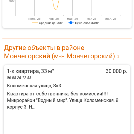
600
600
нояб. 25
янв. 26
мар. 26
мая 26
июл. 26
Средняя цена/м²
Цена объекта/м²
Другие объекты в районе
Мончегорский (м-н Мончегорский)
1-к квартира, 33 м²
30 000 р.
06.08.26 12:58
Коломенская улица, 8к3
Квартира от собственника, без комиссии!!!!
Микрорайон "Водный мир". Улица Коломенская, 8
корпус 3. Н...