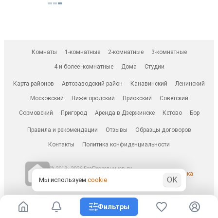
Комнаты
1-комнатные
2-комнатные
3-комнатные
4 и более -комнатные
Дома
Студии
Карта районов
Автозаводский район
Канавинский
Ленинский
Московский
Нижегородский
Приокский
Советский
Сормовский
Пригород
Аренда в Дзержинске
Кстово
Бор
Правила и рекомендации
Отзывы
Образцы договоров
Контакты
Политика конфиденциальности
© 2013–2026 БезПосредников.ру
Ранее известен как
ОК
БесПосредника.ру / besposrednika.ru
Мы используем
cookie
Фильтры