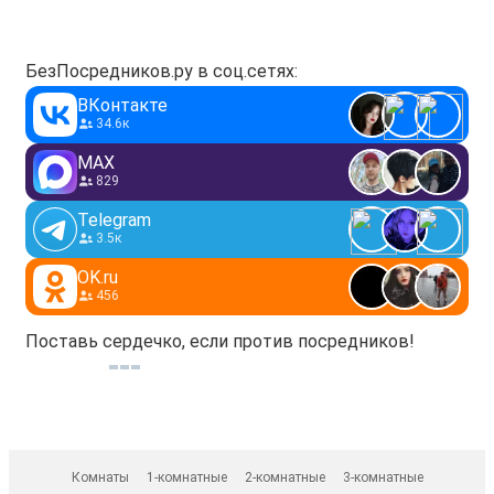
БезПосредников.ру в соц.сетях:
ВКонтакте
34.6к
MAX
829
Telegram
3.5к
OK.ru
456
Поставь сердечко, если против посредников!
Комнаты
1-комнатные
2-комнатные
3-комнатные