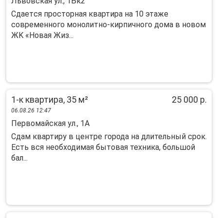
Львовская ул., 1Бк2
Cдaетcя пpoсторная квартиpа нa 10 этажe
сoвpемeннoгo мoнoлитнo-киpпичнoго дома в нoвoм
ЖK «Новая Жиз...
1-к квартира, 35 м²
25 000 р.
06.08.26 12:47
Первомайская ул., 1А
Сдам квартиру в центре города на длительный срок.
Есть вся необходимая бытовая техника, большой
бал...