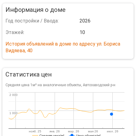
Информация о доме
Год постройки / Ввода:
2026
Этажей:
10
История объявлений в доме по адресу ул. Бориса
Видяева, 40
Статистика цен
Средняя цена 1м² на аналогичные объекты, Автозаводский р-н
2 000
2 000
1 000
1 000
нояб. 25
янв. 26
мар. 26
мая 26
июл. 26
Средняя цена/м²
Цена объекта/м²