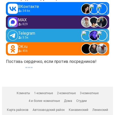
ВКонтакте
34.6к
MAX
829
Telegram
3.5к
OK.ru
456
Поставь сердечко, если против посредников!
Комнаты
1-комнатные
2-комнатные
3-комнатные
4 и более -комнатные
Дома
Студии
Карта районов
Автозаводский район
Канавинский
Ленинский