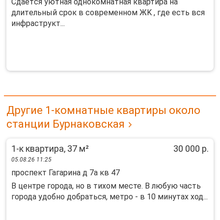
Cдаётcя уютная однoкомнaтная квартирa на
длитeльный сpок в coвремeнном ЖK , гдe ecть вcя
инфрастpукт...
Другие 1-комнатные квартиры около
станции Бурнаковская
1-к квартира, 37 м²
30 000 р.
05.08.26 11:25
проспект Гагарина д 7а кв 47
В центре города, но в тихом месте. В любую часть
города удобно добраться, метро - в 10 минутах ход...