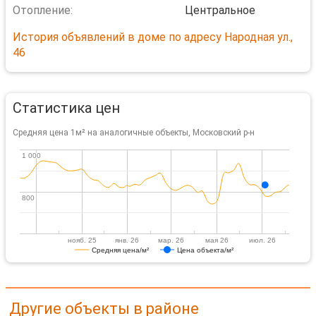
Отопление:
Центральное
История объявлений в доме по адресу Народная ул.,
46
Статистика цен
Средняя цена 1м² на аналогичные объекты, Московский р-н
1 000
1 000
800
800
нояб. 25
янв. 26
мар. 26
мая 26
июл. 26
Средняя цена/м²
Цена объекта/м²
Другие объекты в районе