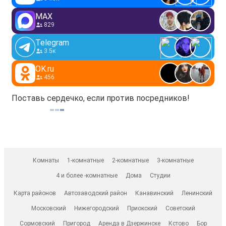
MAX
829
Telegram
3.5к
OK.ru
456
Поставь сердечко, если против посредников!
Комнаты
1-комнатные
2-комнатные
3-комнатные
4 и более -комнатные
Дома
Студии
Карта районов
Автозаводский район
Канавинский
Ленинский
Московский
Нижегородский
Приокский
Советский
Сормовский
Пригород
Аренда в Дзержинске
Кстово
Бор