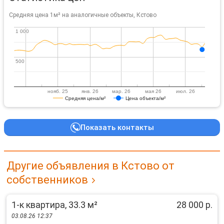
Средняя цена 1м² на аналогичные объекты, Кстово
1 000
1 000
500
500
нояб. 25
янв. 26
мар. 26
мая 26
июл. 26
Средняя цена/м²
Цена объекта/м²
Показать контакты
Другие объявления в Кстово от
собственников
1-к квартира, 33.3 м²
28 000 р.
03.08.26 12:37